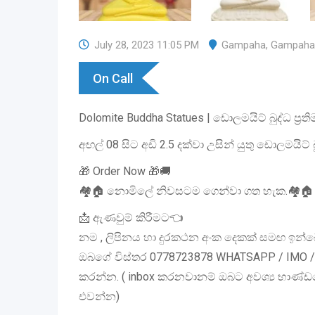
July 28, 2023 11:05 PM
Gampaha
,
Gampaha
On Call
Dolomite Buddha Statues | ඩොලමයිට් බුද්ධ ප්‍රති
අඟල් 08 සිට අඩි 2.5 දක්වා උසින් යුතු ඩොලමයිට් බු
🎁 Order Now 🎁🚚
🏘️🏠️ නොමිලේ නිවසටම ගෙන්වා ගත හැක.🏘️🏠️
📩 ඇණවුම් කිරීමට👈
නම , ලිපිනය හා දුරකථන අංක දෙකක් සමඟ ඉන්
ඔබගේ විස්තර 0778723878 WHATSAPP / IMO 
කරන්න. ( inbox කරනවානම් ඔබට අවශ්‍ය භාණ්ඩ
එවන්න)