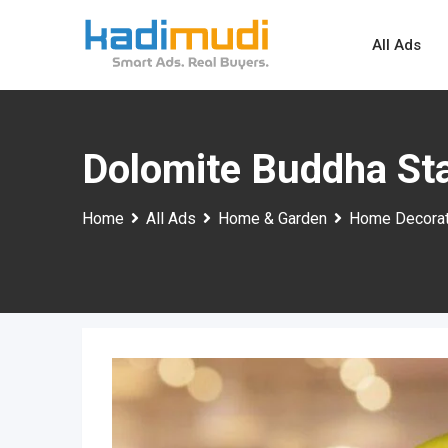
Skip
to
All Ads
content
Dolomite Buddha Stat
Home
All Ads
Home & Garden
Home Decorat