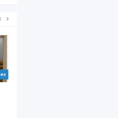
ces
For Sell Items/Services
Home Decoration Accessories
Curtain Fabrics &
Accessories Negombo
3 years ago