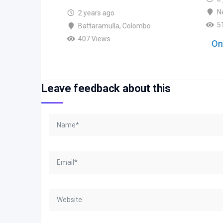
N
2 years ago
5
Battaramulla
,
Colombo
407 Views
On
Leave feedback about this