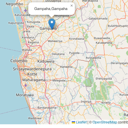
×
Gampaha,Gampaha
Leaflet
|
©
OpenStreetMap
contri