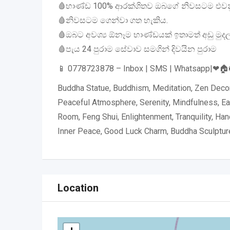
🩸භාණ්ඩ 100% ආරක්ශිතව ඔබගේ නිවසටම එවන
🩸නිවසටම ගෙන්වා ගත හැකිය.
🩸ඔබට අවශ්‍ය ඕනෑම භාණ්ඩයක් ඉතාමත් අඩු මුද
🩸පැය 24 පුරාම සේවාව සමගින් දිවයින පුරාම
📱 0778723878 – Inbox | SMS | Whatsapp|❤🏠️
Buddha Statue, Buddhism, Meditation, Zen Decor,
Peaceful Atmosphere, Serenity, Mindfulness, Ea
Room, Feng Shui, Enlightenment, Tranquility, Hand
Inner Peace, Good Luck Charm, Buddha Sculpture, 
Location