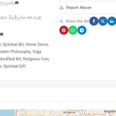
ු ලැබේ.🚚
Report Abuse
ලකට මිලදී ලබා ගත හැක.
Share this Ad:
🚚
 Spiritual Art, Home Decor,
stern Philosophy, Yoga
crafted Art, Religious Icon,
Spiritual Gift.