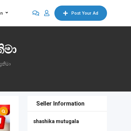
on
Post Your Ad
තිමා
‍රතිමා
Seller Information
shashika mutugala