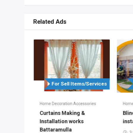
Related Ads
s/Services
For Sell Items/Services
ssories
Home Decoration Accessories
Home
t
Curtains Making &
Blin
Installation works
ins
Battaramulla
ha
3