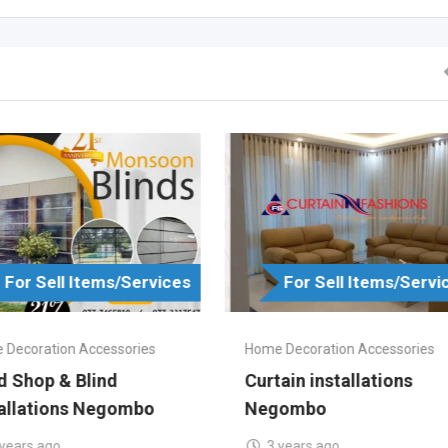
For Sell Items/Services
For Sell Items/Servi
 Decoration Accessories
Home Decoration Accessories
d Shop & Blind
Curtain installations
tallations Negombo
Negombo
 years ago
3 years ago